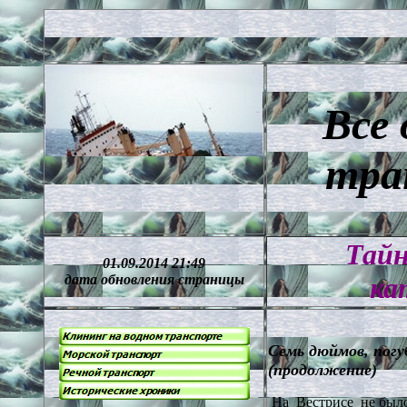
Все 
тра
Тайн
01.09.2014 21:49
дата обновления страницы
ка
Семь дюймов, пог
(
продолжение)
На Вестрисе не было