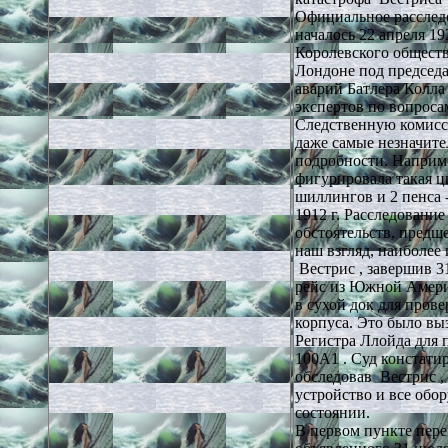
Официальное расслед
началось 22 апреля 19
Королевского обществ
Лондоне под председа
аварий Батлера Колла
экспертов по вопроса
Следственную комисс
даже самые незначите
подробности. Наприме
фигурировала такая ц
шиллингов и 2 пенса 
1912 г. Расследовани
обстоятельств, предш
наш взгляд, наиболее
Вестрис , завершив 3
рейс из Южной Амери
в сухой док для пров
корпуса. Это было вы
Регистра Ллойда для 
100А1 . Суд констати
обследовав Вестрис ,
устройство и все обо
состоянии.
В первом пункте пере