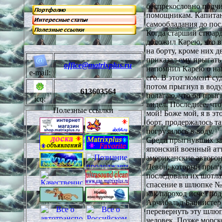
беспрекословно подчи
помощникам. Капитан
самообладания до по
Когда старший стюар
доложил Карею, что в
на борту, кроме них д
приказал ему прыгать
office@matrixplus.ru
напомнил Карею о наг
e-mail:
его. В этот момент с
потом прыгнул в воду,
613603564
полагаю, что он прыгн
icq:
видел. Последнее, что
Полезные ссылки
мой! Боже мой, я в эт
борт, продержалось т
погрузилось в воду.
Среди прыгнувших за 
японский военный ат
американские автого
Девон, который прыгн
последовала их шотла
спасение в шлюпке № 
как пароход исчез по
Арчибальд Баннистер
перевернуть эту шлюп
человек. Позже морск