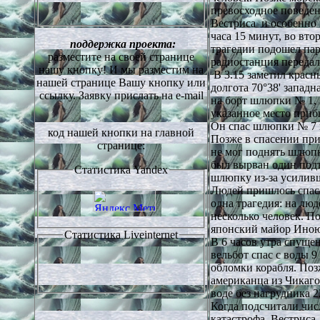
превосходное поведе
Вестриса и особенно 
часа 15 минут, во вто
поддержка проекта:
трагедии подошел па
разместите на своей странице
радиостанция передал
нашу кнопку!
И мы разместим на
В 3.15 заметил красн
нашей странице Вашу кнопку или
долгота 70°38' западн
ссылку. Заявку прислать на
e-mail
на борт шлюпки № 1, 3
указанное место при
Он спас шлюпки № 7 
код нашей кнопки на главной
Позже в спасении при
странице:
не мог поднять шлюпк
был вырван один под
Статистика
Yandex
шлюпку из-за усиливш
Людей пришлось спаса
одна трагедия: на лю
несколько человек. По
японский майор Иноюй
Статистика
Liveinternet
В 6 часов утра спущ
вельбот спас с воды 9
обломки корабля. По
американца из Чикаго
воде без нагрудника 2
Когда подсчитали чис
катастрофа Вестриса 