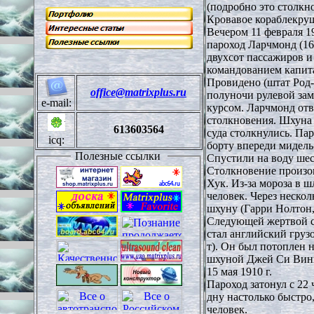
(подробно это столкн
Кровавое кораблекру
Вечером 11 февраля 1
пароход Ларчмонд (160
двухсот пассажиров и
командованием капита
Провидено (штат Род
office@matrixplus.ru
полуночи рулевой зам
e-mail:
курсом. Ларчмонд отв
столкновения. Шхуна 
613603564
суда столкнулись. Па
icq:
борту впереди мидель
Полезные ссылки
Спустили на воду шес
Столкновение произо
Хук. Из-за мороза в 
человек. Через неско
шхуну (Гарри Нолтон,
Следующей жертвой с
стал английский груз
т). Он был потоплен 
шхуной Джей Си Винне
15 мая 1910 г.
Пароход затонул с 22
дну настолько быстро,
человек.