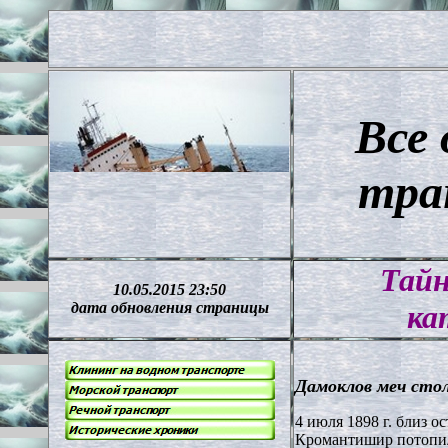
Все 
тра
Тайн
10.05.2015 23:50
дата обновления страницы
ка
Дамоклов меч сто
4 июля 1898 г. близ о
Кромантишир потопил