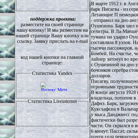
В марте 1912 г. в Ан
барк Писагва - из се
Летающие П немецког
поддержка проекта:
- отправил на дно ан
разместите на своей странице
Оушеанна. Барк шел и
нашу кнопку!
И мы разместим на
селитры. В Ла-Манше,
нашей странице Вашу кнопку или
тумана он ударил Оуш
ссылку. Заявку прислать на
e-mail
составляла 8 узлов. Н
тысячи пассажиров, 
Бомбей. На счастье, ч
код нашей кнопки на главной
лайнер затонул во вре
странице:
с Оушеанной на дно у
бочонков серебра сто
Статистика
Yandex
долларов.
Писагву, получившую 
огромными трудностя
В конце августа 1928 
владельца, потопив 
Статистика
Liveinternet
Дафнэ. Барк, загруже
Куксхафсна в Вальпар
у мыса Данджнесс по
фактически был разре
части. Он скрылся в 
6 минут. Пассат, сил
почти года ремонтиро