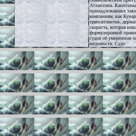
Атлантики. Капитаны
принадлежавших так
компаниям, как Кунар
трансатлантик, держ
скорость, которая ник
формулировкой прави
судов об умеренном х
видимости. Судо