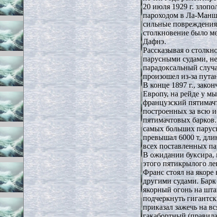
20 июля 1929 г. злопо
пароходом в Ла-Манше
сильные повреждения.
столкновение было м
Дафнэ.
Рассказывая о столкн
парусными судами, не
парадоксальный случ
произошел из-за пута
В конце 1897 г., зак
Европу, на рейде у м
французский пятимачт
построенных за всю 
пятимачтовых барков.
самых больших парусн
превышал 6000 т, длин
всех поставленных па
В ожидании буксира,
этого пятикрылого ле
Франс стоял на якоре
другими судами. Бар
якорный огонь на шта
подчеркнуть гигантск
приказал зажечь на вс
гакабортный (правила