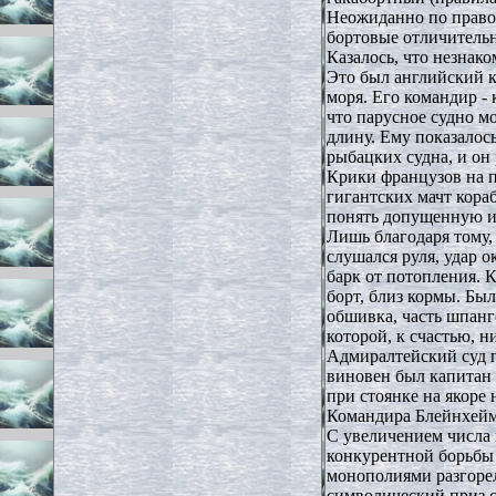
Неожиданно по право
бортовые отличительн
Казалось, что незнако
Это был английский 
моря. Его командир -
что парусное судно м
длину. Ему показалось,
рыбацких судна, и он
Крики французов на п
гигантских мачт кора
понять допущенную им
Лишь благодаря тому,
слушался руля, удар о
барк от потопления. 
борт, близ кормы. Бы
обшивка, часть шпанг
которой, к счастью, н
Адмиралтейский суд п
виновен был капитан
при стоянке на якоре 
Командира Блейнхейм
С увеличением числа
конкурентной борьбы
монополиями разгорел
символический приз 